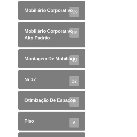
Mobiliário Corporativo
169
Mobiliário Corporativo
119
Alto Padrão
Montagem De Mobiliário
40
Nr 17
22
Otimização De Espaços
17
Piso
6