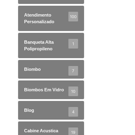
Atendimento
100
Personalizado
Banqueta Alta
1
Polipropileno
Biombo
7
Biombos Em Vidro
10
Blog
4
Cabine Acustica
19