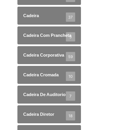
Cadeira
37
Cadeira Com Prancheta
5
Cadeira Corporativa
59
Cadeira Cromada
10
Cadeira De Auditorio
7
Cadeira Diretor
18