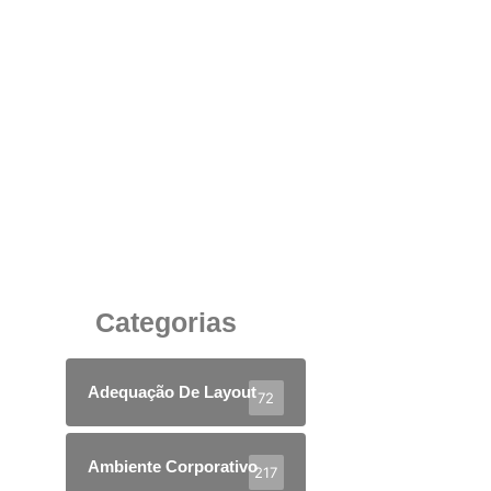
Divisória Piso-Teto 86mm com Lã de Rocha
Acústica: Silêncio, Sofisticação e Desempenho
no Ambiente Corporativo
4 de julho de 2025
Categorias
Adequação De Layout
72
Ambiente Corporativo
217