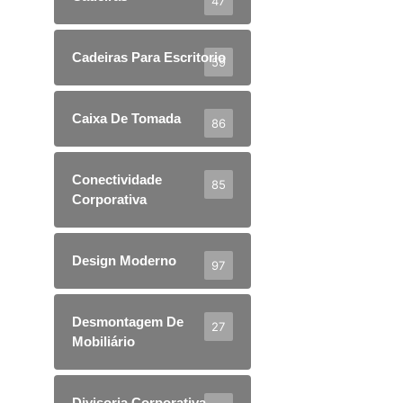
47
Cadeiras Para Escritorio
59
Caixa De Tomada
86
Conectividade
85
Corporativa
Design Moderno
97
Desmontagem De
27
Mobiliário
Divisoria Corporativa