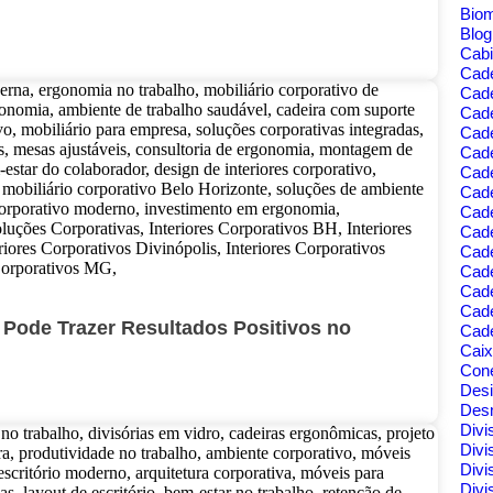
Bio
Blo
Cabi
Cad
Cad
Cade
Cad
Cade
Cade
Cade
Cade
Cad
Cad
Cad
Cade
Cad
ode Trazer Resultados Positivos no
Cade
Cai
Cone
Des
Des
Divi
Divi
Divi
Divi