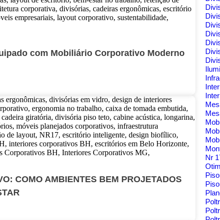
Divi
Divi
Divi
Divi
Divi
Divi
uipado com Mobiliário Corporativo Moderno
Divi
Ilum
Infr
Inte
Inte
Me
Mes
Mobi
Mobi
Mobi
Mont
Nr 
Oti
Pis
VO: COMO AMBIENTES BEM PROJETADOS
Piso
STAR
Pla
Polt
Polt
Pol