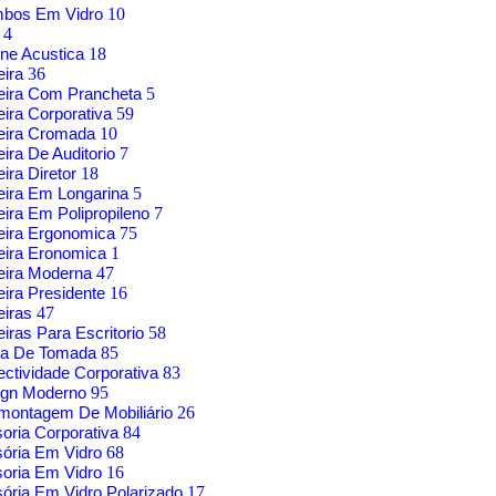
mbos Em Vidro
10
g
4
ne Acustica
18
eira
36
eira Com Prancheta
5
ira Corporativa
59
eira Cromada
10
ira De Auditorio
7
ira Diretor
18
ira Em Longarina
5
ira Em Polipropileno
7
eira Ergonomica
75
eira Eronomica
1
eira Moderna
47
ira Presidente
16
eiras
47
iras Para Escritorio
58
xa De Tomada
85
ctividade Corporativa
83
ign Moderno
95
montagem De Mobiliário
26
soria Corporativa
84
sória Em Vidro
68
soria Em Vidro
16
sória Em Vidro Polarizado
17