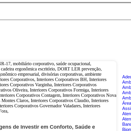
Ade
Ambi
Amb
Amb
Amb
Área
Assi
Aten
Aten
Banq
gens de Investir em Conforto, Saúde e
Bio