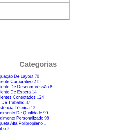
Categorias
quação De Layout
70
ente Corporativo
215
iente De Descompressão
8
iente De Espera
14
ientes Conectados
124
 De Trabalho
37
stência Técnica
12
dimento De Qualidade
99
dimento Personalizado
98
ueta Alta Polipropileno
1
mbo
7