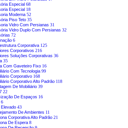
sória Especial
68
soria Especial
18
soria Moderna
52
sória Piso Teto
35
soria Vidro Com Persianas
31
sória Vidro Duplo Com Persianas
32
sórias
72
inação
6
aestrutura Corporativa
125
riores Corporativos
216
riores Soluções Corporativas
36
sa
35
a Com Gaveteiro Fixo
16
liário Com Tecnologia
99
liário Corporativo
168
liário Corporativo Alto Padrão
118
agem De Mobiliário
39
17
22
mização De Espaços
16
o
6
 Elevado
43
nejamento De Ambientes
11
rona Corporativa Alto Padrão
21
rona De Espera
8
trona De Recepção
9