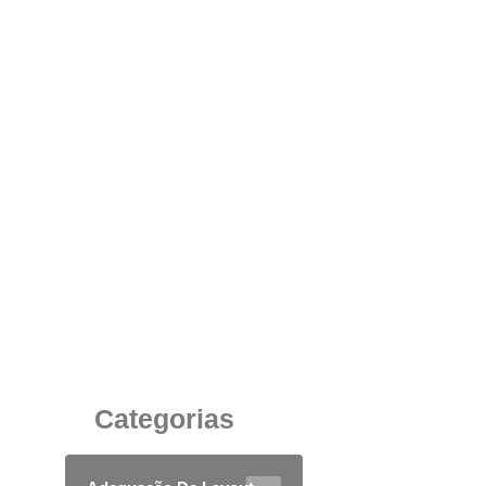
As Vantagens da Utilização da Divisória Piso
Teto para Ambientes Corporativos
23 de agosto de 2025
Categorias