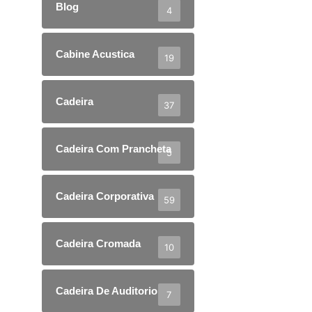
Blog
4
Cabine Acustica
19
Cadeira
37
Cadeira Com Prancheta
5
Cadeira Corporativa
59
Cadeira Cromada
10
Cadeira De Auditorio
7