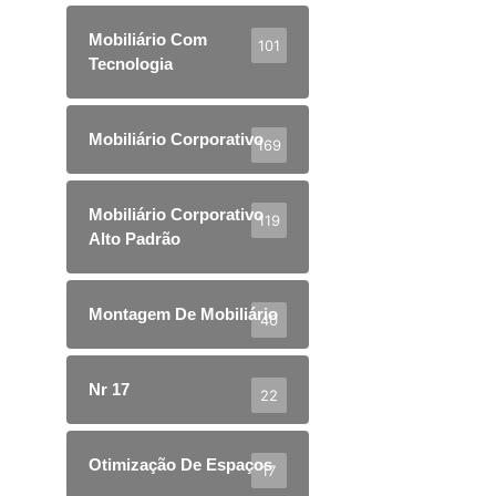
Mobiliário Com
101
Tecnologia
Mobiliário Corporativo
169
Mobiliário Corporativo
119
Alto Padrão
Montagem De Mobiliário
40
Nr 17
22
Otimização De Espaços
17