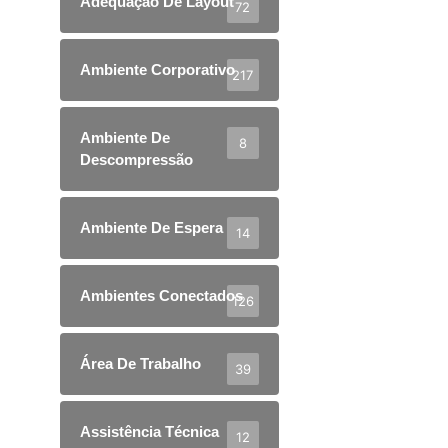
Adequação De Layout
72
Ambiente Corporativo
217
Ambiente De
8
Descompressão
Ambiente De Espera
14
Ambientes Conectados
126
Área De Trabalho
39
Assistência Técnica
12