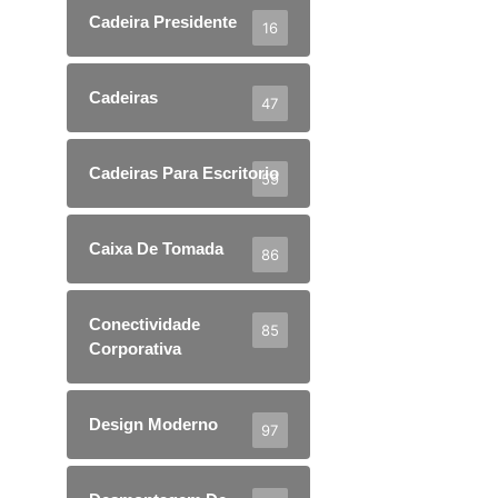
Cadeira Presidente
16
Cadeiras
47
Cadeiras Para Escritorio
59
Caixa De Tomada
86
Conectividade
85
Corporativa
Design Moderno
97