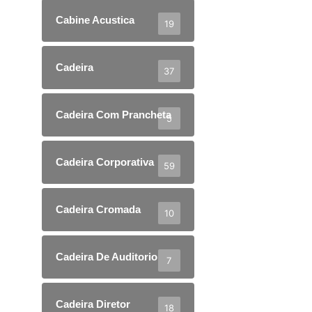
Cabine Acustica
19
Cadeira
37
Cadeira Com Prancheta
5
Cadeira Corporativa
59
Cadeira Cromada
10
Cadeira De Auditorio
7
Cadeira Diretor
18