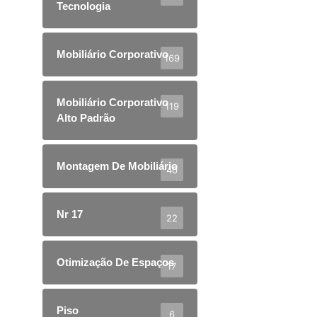
Tecnologia
Mobiliário Corporativo
169
Mobiliário Corporativo
119
Alto Padrão
Montagem De Mobiliário
40
Nr 17
22
Otimização De Espaços
17
Piso
6