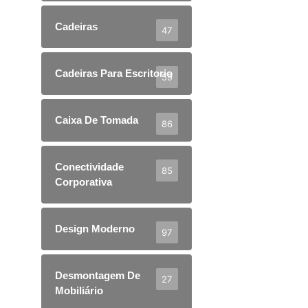
Cadeiras
47
Cadeiras Para Escritorio
59
Caixa De Tomada
86
Conectividade
85
Corporativa
Design Moderno
97
Desmontagem De
27
Mobiliário