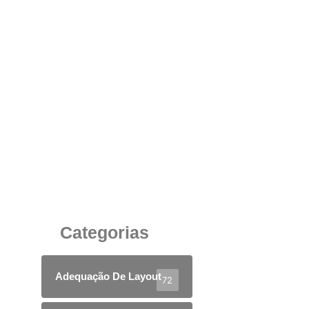
Gaveteiro Volante ou Gaveteiro Fixo? Descubra
Qual a Melhor Escolha para o Ambiente
Corporativo
2 de outubro de 2025
Categorias
Adequação De Layout
72