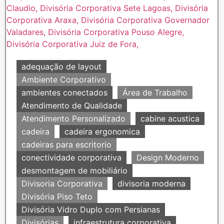
adequação de layout
Ambiente Corporativo
ambientes conectados
Área de Trabalho
Atendimento de Qualidade
Atendimento Personalizado
cabine acustica
cadeira
cadeira ergonomica
cadeiras para escritorio
conectividade corporativa
Design Moderno
desmontagem de mobiliário
Divisoria Corporativa
divisoria moderna
Divisória Piso Teto
Divisória Vidro Duplo com Persianas
Divisórias
infraestrutura corporativa