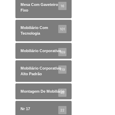
Mesa Com Gaveteiro
16
Fixo
Mobiliário Com
101
Tecnologia
Mobiliário Corporativo
169
Mobiliário Corporativo
119
Alto Padrão
Montagem De Mobiliário
40
Nr 17
22