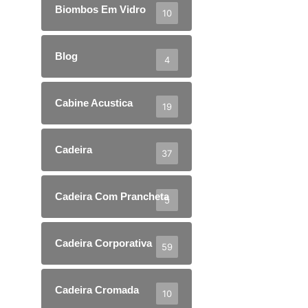
Biombos Em Vidro
10
Blog
4
Cabine Acustica
19
Cadeira
37
Cadeira Com Prancheta
5
Cadeira Corporativa
59
Cadeira Cromada
10