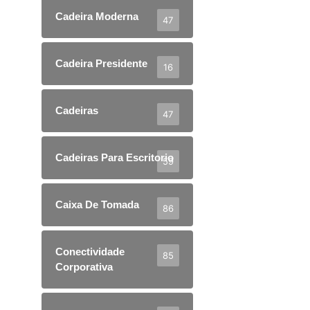
Cadeira Moderna
47
Cadeira Presidente
16
Cadeiras
47
Cadeiras Para Escritorio
59
Caixa De Tomada
86
Conectividade
85
Corporativa