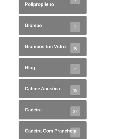
Polipropileno
Biombo
7
Biombos Em Vidro
10
Blog
4
Cabine Acustica
19
Cadeira
37
Cadeira Com Prancheta
5