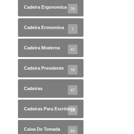
Cadeira Ergonomica
76
Cadeira Eronomica
1
Cadeira Moderna
47
Cadeira Presidente
16
Cadeiras
47
Cadeiras Para Escritorio
59
Caixa De Tomada
86