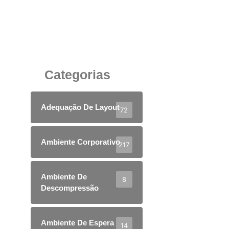
Por que as divisórias de vidro são tendência
nos escritórios modernos
23 de maio de 2025
Categorias
Adequação De Layout
72
Ambiente Corporativo
217
Ambiente De
8
Descompressão
Ambiente De Espera
14