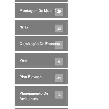
Montagem De Mobiliário
40
Nr 17
22
Otimização De Espaços
17
Piso
6
Piso Elevado
43
Planejamento De
12
Ambientes