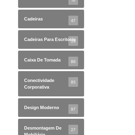
Cadeiras
47
Cadeiras Para Escritorio
59
Caixa De Tomada
86
Conectividade
85
Corporativa
Design Moderno
97
Desmontagem De
27
Mobiliário