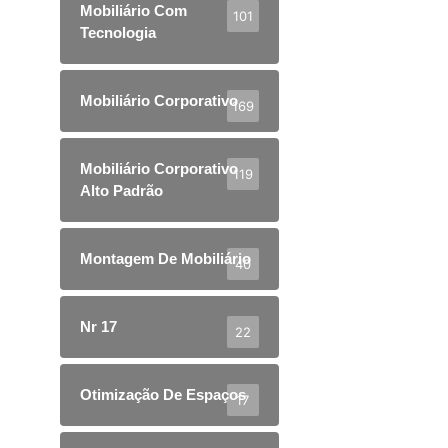
Mobiliário Com
101
Tecnologia
Mobiliário Corporativo
169
Mobiliário Corporativo
119
Alto Padrão
Montagem De Mobiliário
40
Nr 17
22
Otimização De Espaços
17