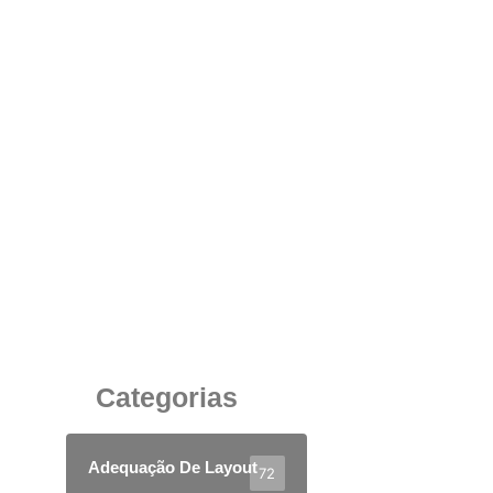
Cadeira Giratória Ergonômica: Conforto e
Produtividade para Escritórios em Minas
Gerais
10 de junho de 2025
Categorias
Adequação De Layout
72