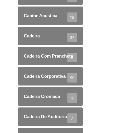
Cabine Acustica
19
Cadeira
37
Cadeira Com Prancheta
5
Cadeira Corporativa
59
Cadeira Cromada
10
Cadeira De Auditorio
7