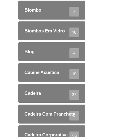
Biombo
7
Biombos Em Vidro
10
Blog
4
Cabine Acustica
19
Cadeira
37
Cadeira Com Prancheta
5
Cadeira Corporativa
59