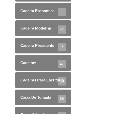
Cadeira Eronomica
1
Cadeira Moderna
47
Cadeira Presidente
16
Cadeiras
47
Cadeiras Para Escritorio
59
Caixa De Tomada
86