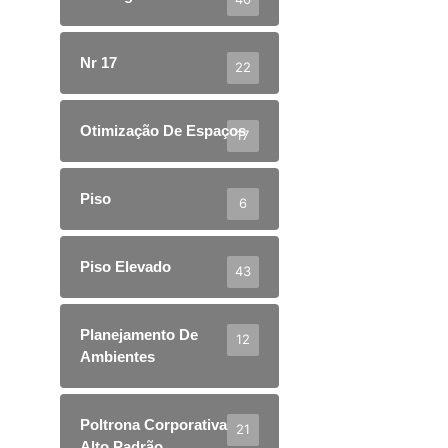
Nr 17
22
Otimização De Espaços
17
Piso
6
Piso Elevado
43
Planejamento De
12
Ambientes
Poltrona Corporativa
21
Alto Padrão