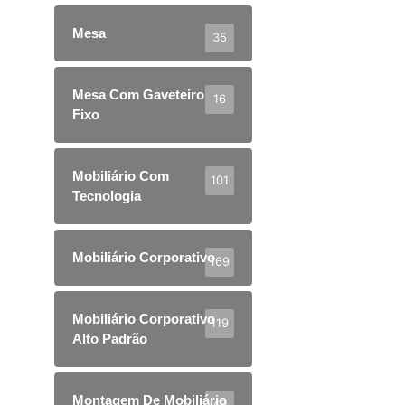
Mesa
35
Mesa Com Gaveteiro
16
Fixo
Mobiliário Com
101
Tecnologia
Mobiliário Corporativo
169
Mobiliário Corporativo
119
Alto Padrão
Montagem De Mobiliário
40