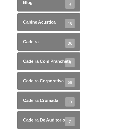
Blog
4
Cabine Acustica
18
Cadeira
36
Cadeira Com Prancheta
5
Cadeira Corporativa
59
Cadeira Cromada
10
Cadeira De Auditorio
7