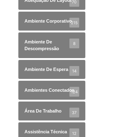
Adequação De Layout
70
Ambiente Corporativo
215
Ambiente De
8
Descompressão
Ambiente De Espera
14
Ambientes Conectados
124
Área De Trabalho
37
Assistência Técnica
12