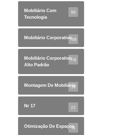
Mobiliário Com
99
Tecnologia
Mobiliário Corporativo
168
Mobiliário Corporativo
118
Alto Padrão
Montagem De Mobiliário
39
Nr 17
22
Otimização De Espaços
16