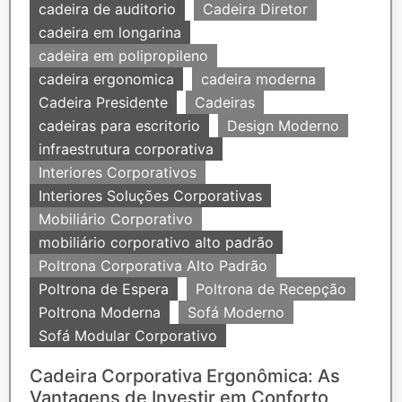
cadeira de auditorio
Cadeira Diretor
cadeira em longarina
cadeira em polipropileno
cadeira ergonomica
cadeira moderna
Cadeira Presidente
Cadeiras
cadeiras para escritorio
Design Moderno
infraestrutura corporativa
Interiores Corporativos
Interiores Soluções Corporativas
Mobiliário Corporativo
mobiliário corporativo alto padrão
Poltrona Corporativa Alto Padrão
Poltrona de Espera
Poltrona de Recepção
Poltrona Moderna
Sofá Moderno
Sofá Modular Corporativo
Cadeira Corporativa Ergonômica: As
Vantagens de Investir em Conforto,