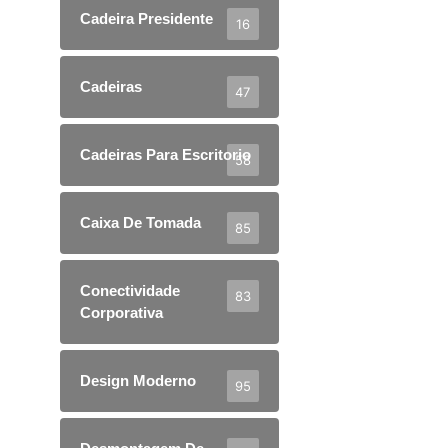
Cadeira Presidente
16
Cadeiras
47
Cadeiras Para Escritorio
58
Caixa De Tomada
85
Conectividade
83
Corporativa
Design Moderno
95