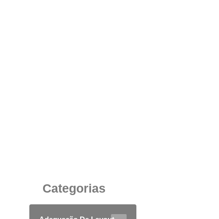
Sofá Modular Corporativo: Conforto,
Versatilidade e Design para Ambientes de
Trabalho Modernos
13 de agosto de 2025
Categorias