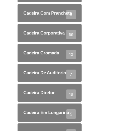
Cadeira Com Prancheta
5
Cadeira Corporativa
59
Cadeira Cromada
10
Cadeira De Auditorio
7
Cadeira Diretor
18
Cadeira Em Longarina
5