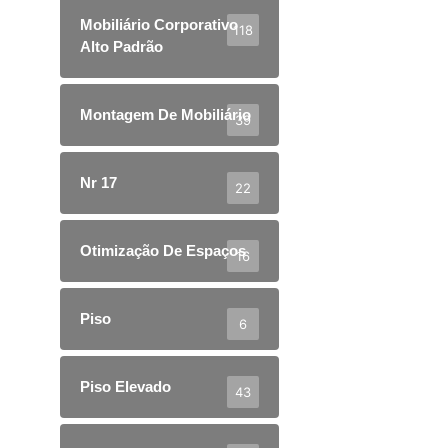
Mobiliário Corporativo
118
Alto Padrão
Montagem De Mobiliário
39
Nr 17
22
Otimização De Espaços
16
Piso
6
Piso Elevado
43