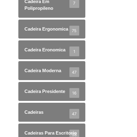
Cadeira Em
7
Polipropileno
Cadeira Ergonomica
75
Cadeira Eronomica
1
Cadeira Moderna
47
Cadeira Presidente
16
Cadeiras
47
Cadeiras Para Escritorio
58