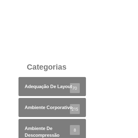
Cadeiras com Prancheta para Sala de
Treinamento: Eficiência, Mobilidade e Conforto
em Ambientes Corporativos
4 de junho de 2025
Categorias
Adequação De Layout
70
Ambiente Corporativo
215
Ambiente De
8
Descompressão