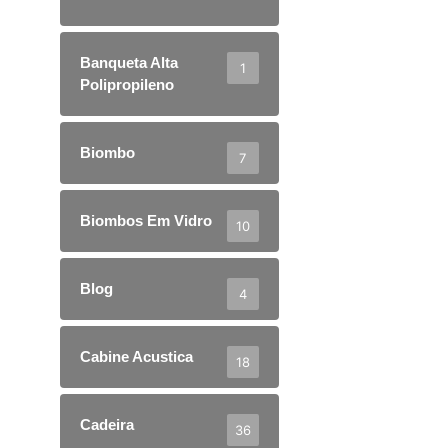
Banqueta Alta
1
Polipropileno
Biombo
7
Biombos Em Vidro
10
Blog
4
Cabine Acustica
18
Cadeira
36