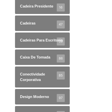
Cadeira Presidente
16
Cadeiras
47
Cadeiras Para Escritorio
59
Caixa De Tomada
86
Conectividade
85
Corporativa
Design Moderno
97