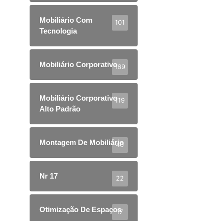
Mobiliário Com
101
Tecnologia
Mobiliário Corporativo
169
Mobiliário Corporativo
119
Alto Padrão
Montagem De Mobiliário
40
Nr 17
22
Otimização De Espaços
17