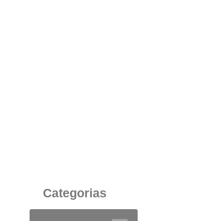
Vantagens da Caixa de Tomadas no Ambiente
de Trabalho Corporativo
30 de dezembro de 2025
Categorias