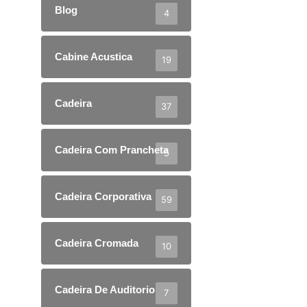
Blog
4
Cabine Acustica
19
Cadeira
37
Cadeira Com Prancheta
5
Cadeira Corporativa
59
Cadeira Cromada
10
Cadeira De Auditorio
7