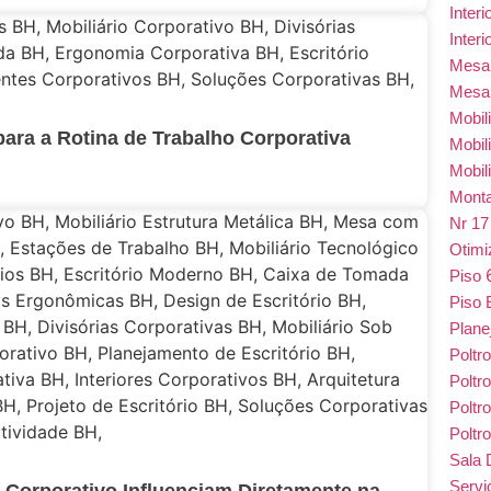
Inter
Inter
Mes
Mesa
Mobil
ara a Rotina de Trabalho Corporativa
Mobil
Mobil
Monta
Nr 1
Otim
Piso
Piso 
Plane
Poltr
Poltr
Poltr
Poltr
Sala 
Serv
 Corporativo Influenciam Diretamente na