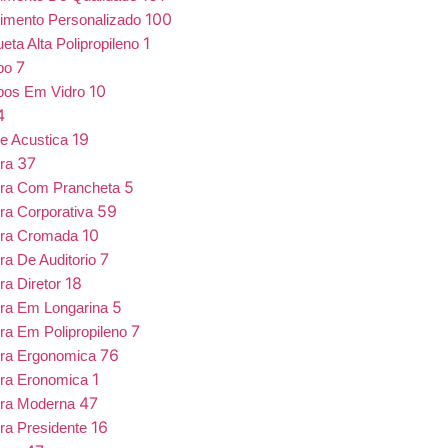
100
imento Personalizado
1
eta Alta Polipropileno
7
bo
10
bos Em Vidro
4
19
e Acustica
37
ira
5
ira Com Prancheta
59
ra Corporativa
10
ira Cromada
7
ra De Auditorio
18
ra Diretor
5
ra Em Longarina
7
ra Em Polipropileno
76
ira Ergonomica
1
ira Eronomica
47
ira Moderna
16
ra Presidente