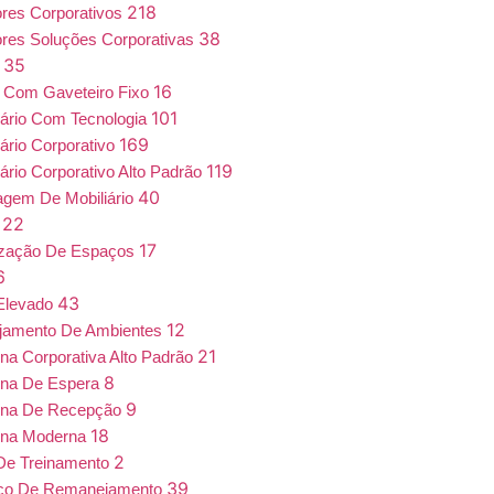
218
iores Corporativos
38
iores Soluções Corporativas
35
a
16
 Com Gaveteiro Fixo
101
iário Com Tecnologia
169
iário Corporativo
119
iário Corporativo Alto Padrão
40
gem De Mobiliário
22
7
17
ização De Espaços
6
43
Elevado
12
jamento De Ambientes
21
ona Corporativa Alto Padrão
8
ona De Espera
9
ona De Recepção
18
ona Moderna
2
De Treinamento
39
iço De Remanejamento