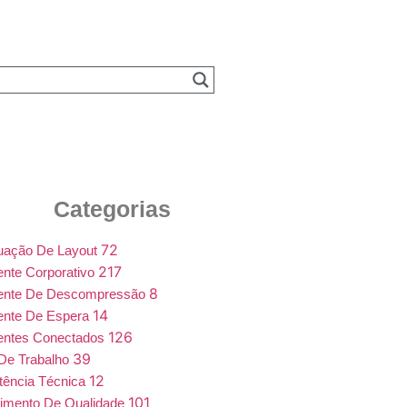
Categorias
72
uação De Layout
217
nte Corporativo
8
ente De Descompressão
14
ente De Espera
126
entes Conectados
39
De Trabalho
12
tência Técnica
101
imento De Qualidade