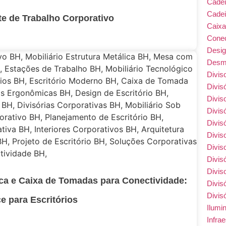
Cade
Cadei
e de Trabalho Corporativo
Caix
Conec
Desi
Desmo
Divis
Divis
Divis
Divis
Divis
Divis
Divis
Divis
Divis
ica e Caixa de Tomadas para Conectividade:
Divis
Divis
e para Escritórios
Ilumi
Infra