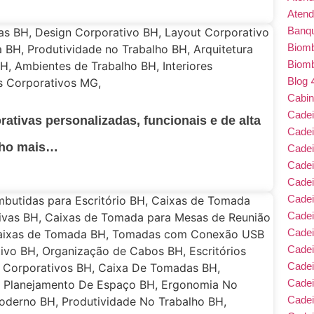
Atend
Banqu
Biom
Biom
Blog
Cabin
Cade
rativas personalizadas, funcionais e de alta
Cade
lho mais…
Cadei
Cade
Cadei
Cadei
Cadei
Cadei
Cade
Cade
Cade
Cadei