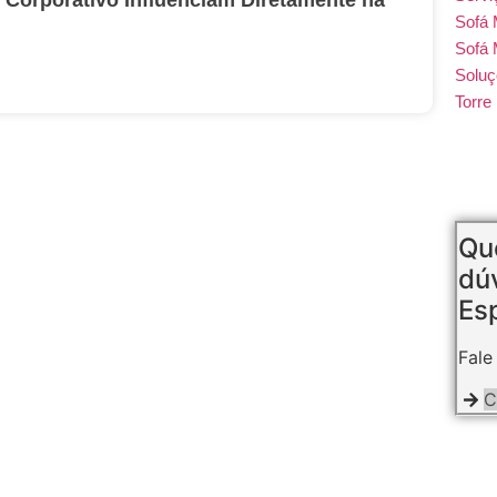
Sofá
Sofá 
Soluç
Torr
Que
dú
Esp
Fale
C