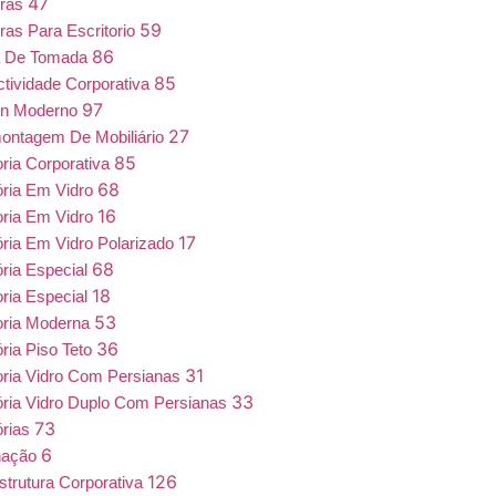
47
iras
59
ras Para Escritorio
86
a De Tomada
85
tividade Corporativa
97
gn Moderno
27
ntagem De Mobiliário
85
oria Corporativa
68
ória Em Vidro
16
oria Em Vidro
17
ória Em Vidro Polarizado
68
ória Especial
18
oria Especial
53
oria Moderna
36
ória Piso Teto
31
oria Vidro Com Persianas
33
ória Vidro Duplo Com Persianas
73
órias
6
nação
126
estrutura Corporativa